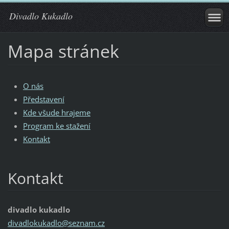
Divadlo Kukadlo
Mapa stránek
O nás
Představení
Kde všude hrajeme
Program ke stažení
Kontakt
Kontakt
divadlo kukadlo
divadlok
ukadlo@s
eznam.cz