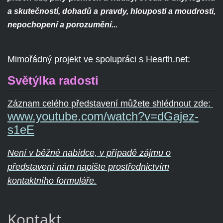
a skutečností, dohadů a pravdy, hlouposti a moudrosti,
nepochopení a porozumění...
Mimořádný projekt ve spolupráci s Hearth.net:
Světýlka radosti
Záznam celého představení můžete shlédnout zde:
www.youtube.com/watch?v=dGajez-
s1eE
Není v běžné nabídce, v případě zájmu o
představení nám napište prostřednictvím
kontaktního formuláře.
Kontakt