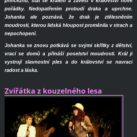
princeznu, stát se králem a zavést v království nové
pořádky. Nedopatřením probudí draka a uprchne.
Johanka ale poznává, že drak je ztělesněním
moudrosti, kterou lidská hloupost proměnila v strach a
nepochopení.
Johanka se znovu potkává se svými skřítky z dětství,
vrací se domů a přináší poselství moudrosti. Král jí
vystrojí slavnostní ples a do království se navrací
radost a láska.
Zvířátka z
kouzelného lesa