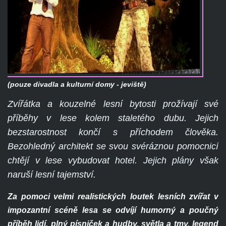
(pouze divadla a kulturní domy - jeviště)
Zvířátka a kouzelné lesní bytosti prožívají své
příběhy v lese kolem staletého dubu. Jejich
bezstarostnost končí s příchodem člověka.
Bezohledný architekt se svou svéráznou pomocnicí
chtějí v lese vybudovat hotel. Jejich plány však
naruší lesní tajemství.
Za pomoci velmi realistických loutek lesních zvířat v
impozantní scéně lesa se odvíjí humorný a poučný
příběh lidí, plný písniček a hudby, světla a tmy, legend