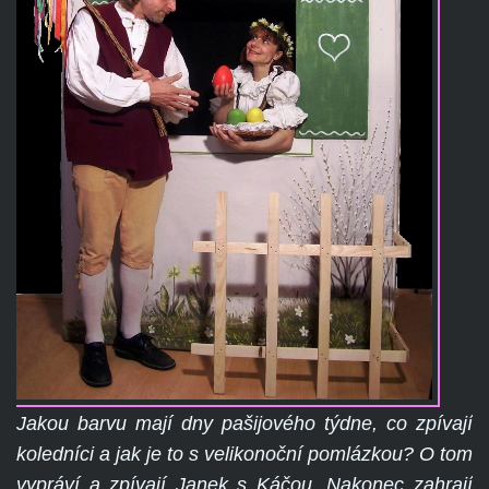
Jakou barvu mají dny pašijového týdne, co zpívají
koledníci a jak je
to
s velikonoční pomlázkou? O tom
vypráví a zpívají Janek s Káčou. Nakonec zahrají