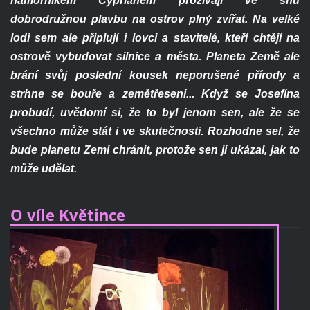
námořníkem Cypriánem prožívají ve snu
dobrodružnou plavbu na ostrov plný zvířat. Na velké
lodi sem ale připlují i lovci a stavitelé, kteří chtějí na
ostrově vybudovat silnice a města. Planeta Země ale
brání svůj poslední kousek neporušené přírody a
strhne se bouře a zemětřesení... Když se Josefína
probudí, uvědomí si, že to byl jenom sen, ale že se
všechno může stát i ve skutečnosti. Rozhodne sel, že
bude planetu Zemi chránit, protože sen jí ukázal, jak to
může udělat
.
O víle Květince