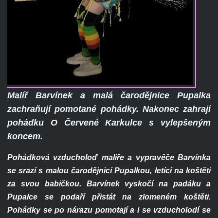
Malíř Barvínek a malá čarodějnice Pupalka
zachraňují pomotané pohádky. Nakonec zahrají
pohádku O Červené Karkulce s vylepšeným
koncem.
Pohádková vzducholoď malíře a vypravěče Barvínka
se srazí s malou čarodějnicí Pupalkou, letící na koštěti
za svou babičkou. Barvínek vyskočí na padáku a
Pupalce se podaří přistát na zlomeném koštěti.
Pohádky se po nárazu pomotají a i se vzducholodí se