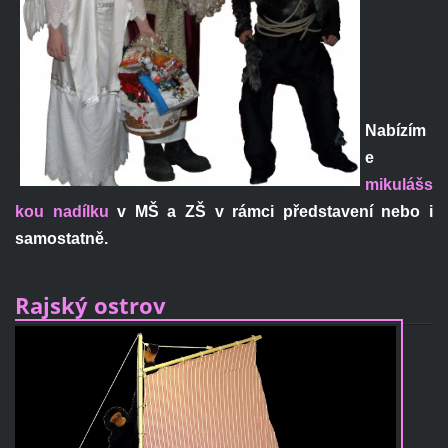
Nabízím
e
mikulášs
kou nadílku
v MŠ a ZŠ v rámci představení nebo i
samostatně.
Rajský ostrov