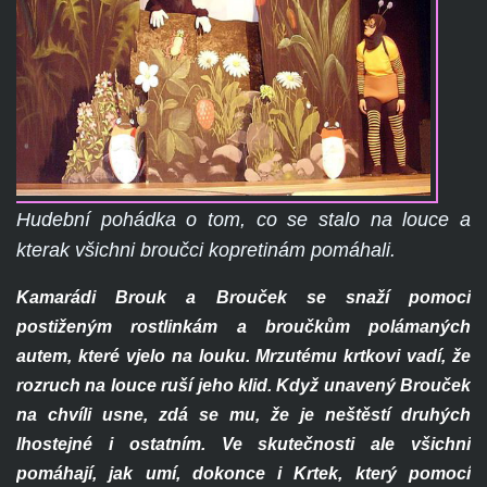
Hudební pohádka o tom, co se stalo na louce a
kterak všichni broučci kopretinám pomáhali.
Kamarádi Brouk a Brouček se snaží pomoci
postiženým rostlinkám a broučkům polámaných
autem, které vjelo na louku. Mrzutému krtkovi vadí, že
rozruch na louce ruší jeho klid. Když unavený Brouček
na chvíli usne, zdá se mu, že je neštěstí druhých
lhostejné i ostatním. Ve skutečnosti ale všichni
pomáhají, jak umí, dokonce i Krtek, který pomocí