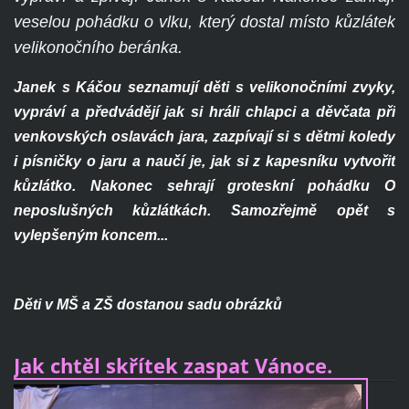
veselou pohádku o vlku, který dostal místo kůzlátek
velikonočního beránka.
Janek s Káčou seznamují děti s velikonočními zvyky,
vypráví a předvádějí jak si hráli chlapci a děvčata při
venkovských oslavách jara, zazpívají si s dětmi koledy
i písničky o jaru a naučí je, jak si z kapesníku vytvořit
kůzlátko. Nakonec sehrají groteskní pohádku O
neposlušných kůzlátkách. Samozřejmě opět s
vylepšeným koncem...
Děti v MŠ a ZŠ dostanou sadu obrázků
Jak chtěl skřítek zaspat Vánoce.