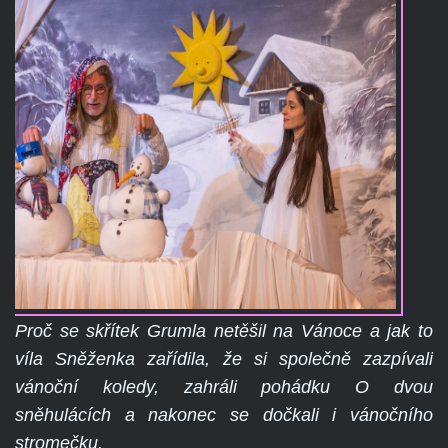
Proč se skřítek Grumla netěšil na Vánoce a jak to
víla Sněženka zařídila,
že si společně zazpívali
váno
ční k
ole
dy, zahráli pohádku O dvou
sněhulácích a nakonec se dočkali i vánočního
stromečku.