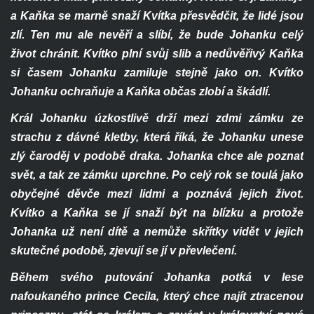
a Kaňka se marně snaží Kvítka přesvědčit, že lidé jsou
zlí. Ten mu ale nevěří a slíbí, že bude Johanku celý
život chránit. Kvítko plní svůj slib a nedůvěřivý Kaňka
si časem Johanku zamiluje stejně jako on. Kvítko
Johanku ochraňuje a Kaňka občas zlobí a škádlí.
Král Johanku úzkostlivě drží mezi zdmi zámku ze
strachu z dávné kletby, která říká, že Johanku unese
zlý čaroděj v podobě draka. Johanka chce ale poznat
svět, a tak ze zámku uprchne. Po celý rok se toulá jako
obyčejné děvče mezi lidmi a poznává jejich život.
Kvítko a Kaňka se jí snaží být na blízku a protože
Johanka už není dítě a nemůže skřítky vidět v jejich
skutečné podobě, zjevují se jí v převlečení.
Během svého putování Johanka potká v lese
nafoukaného prince Cecila, který chce najít ztracenou