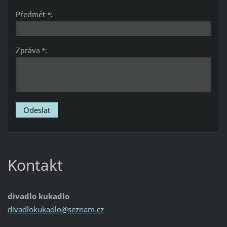
Předmět *:
Zpráva *:
Kontakt
divadlo kukadlo
divadlok
ukadlo@s
eznam.cz