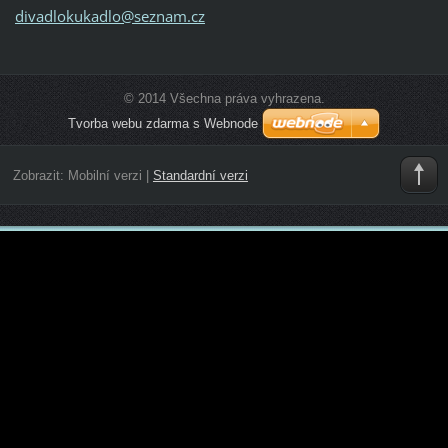
divadlok
ukadlo@s
eznam.cz
© 2014 Všechna práva vyhrazena.
Tvorba webu zdarma s Webnode
Zobrazit:
Mobilní verzi
|
Standardní verzi