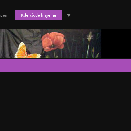
avení
Kde všude hrajeme