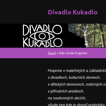
Divadlo Kukadlo
Úvod
>
Kde všude hrajeme
Hrajeme v mateřských a základníc
v divadlech, kulturních domech,
v dětských domovech, rodinných c
v přírodních areálech,
na soukromých akcích,
všude tam kde to dovolí podmínky..