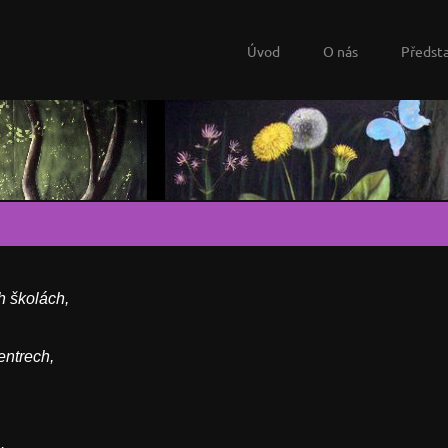
Úvod
O nás
Předst
h školách,
entrech,
.