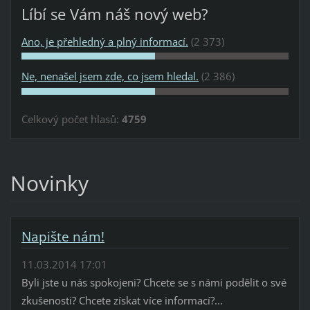
Líbí se Vám náš nový web?
Ano, je přehledný a plný informací.
(2 373)
Ne, nenašel jsem zde, co jsem hledal.
(2 386)
Celkový počet hlasů:
4759
Novinky
Napište nám!
11.03.2014 17:01
Byli jste u nás spokojeni? Chcete se s námi podělit o své
zkušenosti? Chcete získat více informací?...