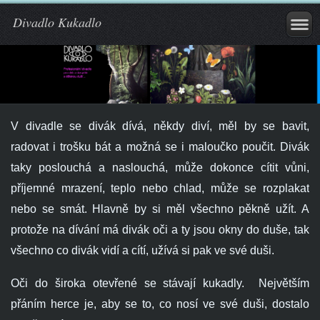
Divadlo Kukadlo
V divadle se divák dívá, někdy diví, měl by se bavit,
radovat i trošku bát a možná se i maloučko poučit. Divák
taky poslouchá a naslouchá, může dokonce cítit vůni,
příjemné mrazení, teplo nebo chlad, může se rozplakat
nebo se smát. Hlavně by si měl všechno pěkně užít. A
protože na dívání má divák oči a ty jsou okny do duše, tak
všechno co divák vidí a cítí, užívá si pak ve své duši.
Oči do široka otevřené se stávají kukadly. Největším
přáním herce je, aby se to, co nosí ve své duši, dostalo